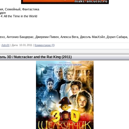
ия, Семейный, Фантастика
ддон
4: All the Time in the World
ехо, Антонио Бандерас, Джереми Пивен, Алекса Вега, Джоэль МакХэйл, Дэрил Сабара, 
л:
AdmiN
| Дата:
10.01.2011
|
Комментарии (0)
ь 3D / Nutcracker and the Rat King (2011)