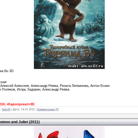
ма Бо 3D
:
ская
 Алексей Алексеев, Александр Ревва, Рената Литвинова, Антон Ескин
 Поляков, Игорь Задорин, Александр Ревва
010, «Каропрокат»3D
л:
AdmiN
| Дата:
14.01.2011
|
Комментарии (0)
meo and Juliet (2011)