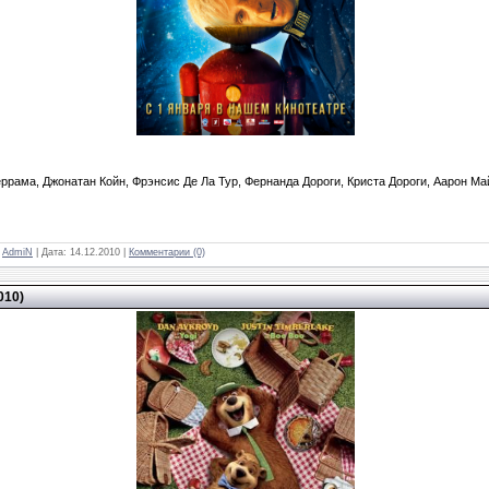
ррама, Джонатан Койн, Фрэнсис Де Ла Тур, Фернанда Дороги, Криста Дороги, Аарон Ма
:
AdmiN
| Дата:
14.12.2010
|
Комментарии (0)
010)