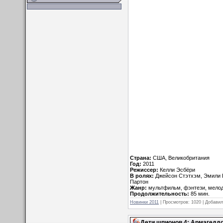
Страна:
США, Великобритания
Год:
2011
Режиссер:
Келли Эсбёри
В ролях:
Джейсон Стэтхэм, Эмили Б
Партон
Жанр:
мультфильм, фэнтези, мело
Продолжительность:
85 мин.
Новинки 2011
| Просмотров: 1020 | Добави
Дети шпионов 4: Армагеддон