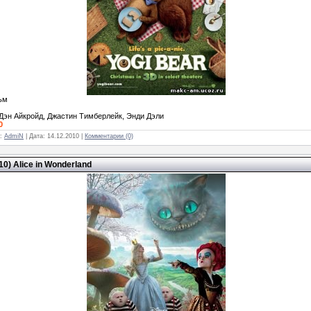
ьм
 Дэн Айкройд, Джастин Тимберлейк, Энди Дэли
0
л:
AdmiN
| Дата:
14.12.2010
|
Комментарии (0)
0) Alice in Wonderland