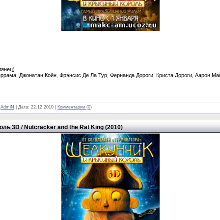
лянец)
ррама, Джонатан Койн, Фрэнсис Де Ла Тур, Фернанда Дороги, Криста Дороги, Аарон Ма
:
AdmiN
| Дата:
22.12.2010
|
Комментарии (0)
ь 3D / Nutcracker and the Rat King (2010)