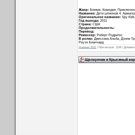
Жанр:
Боевик, Комедия, Приключен
Название:
Дети шпионов 4: Армаге
Оригинальное название:
Spy Kids 
Год выхода:
2011
Страна:
США
Продолжительность:
Перевод:
Режиссер:
Роберт Родригес
В ролях:
Джессика Альба, Дэнни Тр
Роуэн Бланчард
Новинки 2011
| Просмотров: 1168 | Добави
Щелкунчик и Крысиный корол