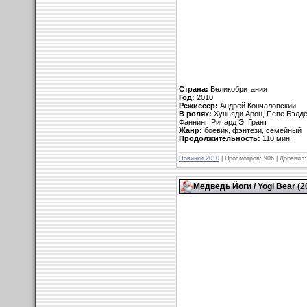
Страна:
Великобритания
Год:
2010
Режиссер:
Андрей Кончаловский
В ролях:
Хуньяди Арон, Пепе Бэлде
Фаннинг, Ричард Э. Грант
Жанр:
боевик, фэнтези, семейный
Продолжительность:
110 мин.
Новинки 2010
| Просмотров: 906 | Добавил
Медведь Йоги / Yogi Bear (2