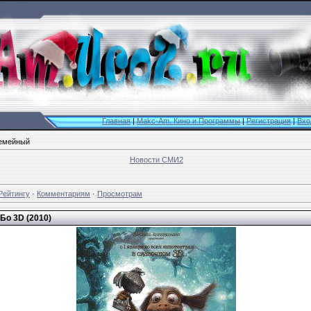
Главная
|
Makc-Am. Кино и Программы
|
Регистрация
|
Вхо
емейный
Новости СМИ2
Рейтингу
·
Комментариям
·
Просмотрам
Бо 3D (2010)