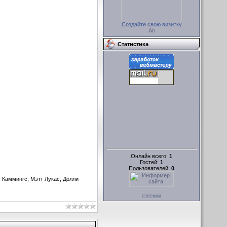
Создайте свою визитку
Статистика
Онлайн всего:
1
Гостей:
1
Пользователей:
0
 Каммингс, Мэтт Лукас, Долли
счетчики