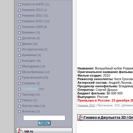
Новости КиНО
[11]
Новинки 2012
[4]
Новинки 2011
[32]
Новинки 2010
[110]
Новинки 2009
[8]
Боевики
[33]
Детектив
[6]
Драма
[60]
Исторические
[2]
Криминал
[9]
Комедия
[38]
Мелодрама
[23]
Название:
Волшебный кубок Рорри
Оригинальное название фильма
Мультфильмы
[19]
Фильм создан:
2010
Приключения
[28]
Режиссер киноленты:
Катя Грохов
Актерский состав:
Андрей Леонов,
Сериалы
[2]
Продюсер кинофильма:
Владимир
Семейный
[10]
Оператор:
Сергей Дышук
Бюджет фильма:
$6 000 000
Триллер
[41]
Выпущено:
Россия
Ужасы
Премьера в России: 23 декабря 2
[11]
Новинки 2010
| Просмотров: 1511 | Добави
Фантастика
[14]
Фэнтези
[22]
Гномео и Джульетта 3D / Gno
tak.ru