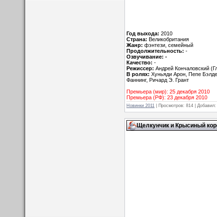
Год выхода:
2010
Страна:
Великобритания
Жанр:
фэнтези, семейный
Продолжительность:
-
Озвучивание: -
Качество:
-
Режиссер:
Андрей Кончаловский (Г
В ролях:
Хуньяди Арон, Пепе Бэлде
Фаннинг, Ричард Э. Грант
Премьера (мир): 25 декабря 2010
Премьера (РФ): 23 декабря 2010
Новинки 2011
| Просмотров: 814 | Добавил
Щелкунчик и Крысиный корол