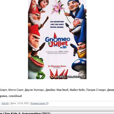
лант, Мэгги Смит, Джули Уолтерс, Джеймс МакЭвой, Майкл Кейн, Патрик Стюарт, Джим
драма, семейный
л:
AdmiN
| Дата:
13.01.2011
|
Комментарии (0)
 / Spy Kids 4: Armageddon (2011)