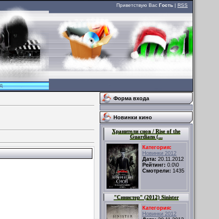
Приветствую Вас
Гость
|
RSS
д
Форма входа
Новинки кино
Хранители снов / Rise of the
Guardians (...
Категория:
Новинки 2012
Дата:
20.11.2012
Рейтинг:
0.0\0
Смотрели:
1435
"Синистер" (2012) Sinister
Категория:
Новинки 2012