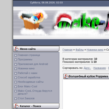
Суббота, 08.08.2026, 02:03
Меню сайта
Главная
»
Файлы
»
Новинки кино
» С
Главная страница
В категории материалов
:
10
Программы
Показано материалов
:
1-10
Приложения для Android
Сортировать по
:
Дате
·
Названию
·
Новинки кино
Работай с нами
Волшебный кубок Роррима 
Способ заработка
Необходимые сайты
Блог Мakc-Сool
Мakc-СooL.Откуда берутся
деньги?
Стол Заказов
Каталог - Поиск