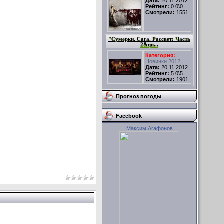
Дата:
20.11.2012
Рейтинг:
0.0\0
Смотрели:
1551
"Сумерки. Сага. Рассвет: Часть
2&qu...
Категория:
Новинки 2012
Дата:
20.11.2012
Рейтинг:
5.0\5
Смотрели:
1901
Прогноз погоды
Facebook
Максим Агафонов